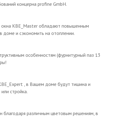
ований концерна profine GmbH.
м, окна КВЕ_Master обладают повышенным
в доме и сэкономить на отоплении.
труктивным особенностям (фурнитурный паз 13
ры!
BE_Expert , в Вашем доме будут тишина и
 или стройка.
ен благодаря различным цветовым решениям, в