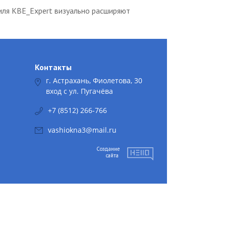
филя KBE_Expert визуально расширяют
Контакты
г. Астрахань, Фиолетова, 30
вход с ул. Пугачёва
+7 (8512) 266-766
vashiokna3@mail.ru
Создание
сайта