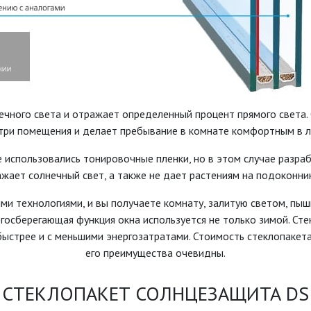
нечного света и отражает определенный процент прямого света.
три помещения и делает пребывание в комнате комфортным в л
 использовались тонировочные пленки, но в этом случае разраб
кажает солнечный свет, а также не дает растениям на подоконни
и технологиями, и вы получаете комнату, залитую светом, пыш
ргосберегающая функция окна используется не только зимой. Ст
стрее и с меньшими энергозатратами. Стоимость стеклопакета 
его преимущества очевидны.
СТЕКЛОПАКЕТ СОЛНЦЕЗАЩИТА DS